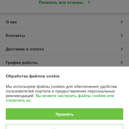
Показать все отзывы
О нас
Контакты
Доставка и оплата
График работы
Полная версия сайта
Обработка файлов cookie
Мы используем файлы cookies для обеспечения удобства
Политика обработки cookies
пользователей портала и предоставления персональных
рекомендаций.
Вы можете настроить файлы cookies или
отключить их.
Сайт создан на платформе Deal.by
Принять