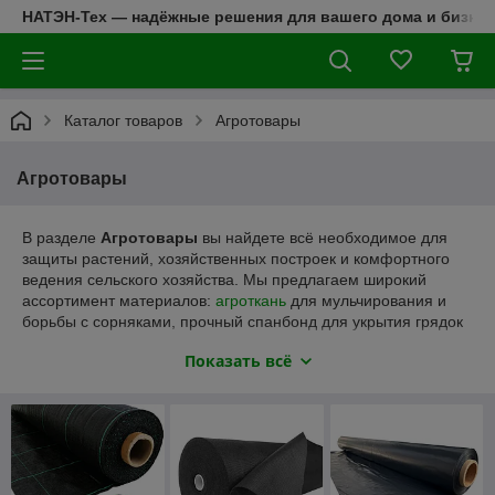
НАТЭН-Тех — надёжные решения для вашего дома и бизнес
Каталог товаров
Агротовары
Агротовары
В разделе
Агротовары
вы найдете всё необходимое для
защиты растений, хозяйственных построек и комфортного
ведения сельского хозяйства. Мы предлагаем широкий
ассортимент материалов:
агроткань
для мульчирования и
борьбы с сорняками, прочный спанбонд для укрытия грядок
и теплиц, надежный тент укрывной для защиты урожая и
Показать всё
инвентаря.
Для фермерских и домашних хозяйств доступны практичные
решения:
сетка для курятника
для безопасного содержания
птицы, затеняющая сетка для регулирования солнечного
света, фасадная сетка для строительных и садовых работ, а
также
сетка защитная от птиц
для сохранности урожая.