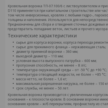
Кровельная воронка ТП-07.100/6 с листвоуловителем и п
D110 применяется при капитальном строительстве или час
том числе инверсионных, кровлях с любыми гидро-, парои
толщины и наполнения. Используются для непосредственно
Предназначены для сбора и отведения сточных дождевых и
предотвратить попадание веток, листьев и прочего мусора
Технические характеристики
сырье для корпуса воронки, корпуса перехода ремонт
сырье для прижимного фланца – нержавеющая сталь;
диаметр приемной воронки – 360 мм;
выходной диаметр – 110 мм;
условная высота выпускного патрубка – 600 мм;
пропускная способность, не менее – 8 л/с;
температура окружающей среды – от -50 °С до +90 °С;
температура отводящей жидкости, не более – +85 °С;
масса нетто, не более – 1,6 кг;
максимальная разрешенная нагрузка, не более – 150 кг
срок службы, не менее – 50 лет.
Кровельная воронка производится с увеличенным корпусом 
основания – к плоскости кровли. В основании воронки име
основанию кровли – ж/б перекрытиям, профнастилу из сталь