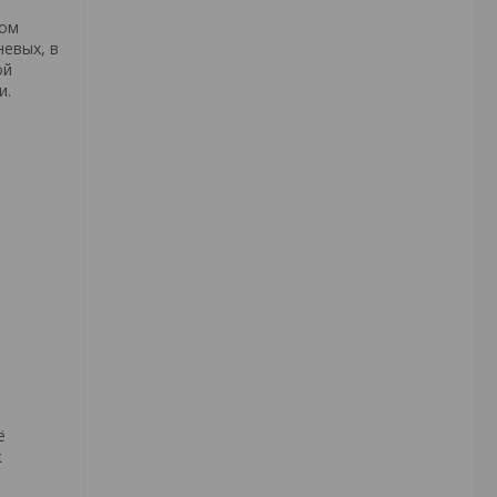
дом
евых, в
ой
и.
ё
к