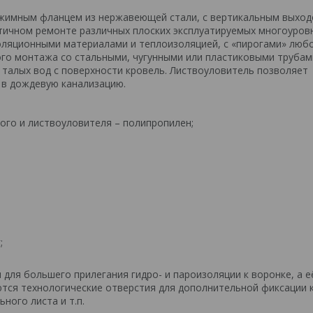
рижимным фланцем из нержавеющей стали, с вертикальным выхо
тичном ремонте различных плоских эксплуатируемых многоуровн
золяционными материалами и теплоизоляцией, с «пирогами» люб
го монтажа со стальными, чугунными или пластиковыми трубам
 талых вод с поверхности кровель. Листвоуловитель позволяет
 в дождевую канализацию.
ного и листвоуловителя – полипропилен;
;
для большего прилегания гидро- и пароизоляции к воронке, а е
ются технологические отверстия для дополнительной фиксации 
ного листа и т.п.