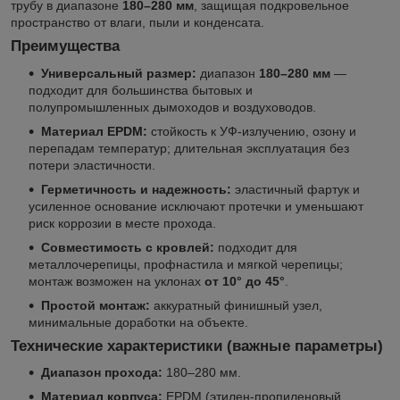
трубу в диапазоне
180–280 мм
, защищая подкровельное
пространство от влаги, пыли и конденсата.
Преимущества
Универсальный размер:
диапазон
180–280 мм
—
подходит для большинства бытовых и
полупромышленных дымоходов и воздуховодов.
Материал EPDM:
стойкость к УФ‑излучению, озону и
перепадам температур; длительная эксплуатация без
потери эластичности.
Герметичность и надежность:
эластичный фартук и
усиленное основание исключают протечки и уменьшают
риск коррозии в месте прохода.
Совместимость с кровлей:
подходит для
металлочерепицы, профнастила и мягкой черепицы;
монтаж возможен на уклонах
от 10° до 45°
.
Простой монтаж:
аккуратный финишный узел,
минимальные доработки на объекте.
Технические характеристики (важные параметры)
Диапазон прохода:
180–280 мм.
Материал корпуса:
EPDM (этилен-пропиленовый