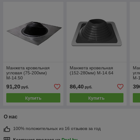
Манжета кровельная
Манжета кровельная
Ма
угловая (75-200мм)
(152-280мм) М-14.64
угл
М-14.50
М-1
91,20
86,40
39
руб.
руб.
Купить
Купить
О нас
100% положительных из 16 отзывов за год
Компания продает на
Deal.by