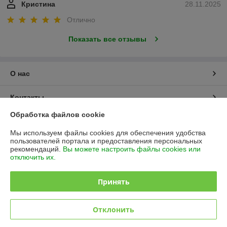
Кристина
28.11.2025
Отлично
Показать все отзывы
О нас
Контакты
Обработка файлов cookie
Доставка и оплата
Мы используем файлы cookies для обеспечения удобства
пользователей портала и предоставления персональных
График работы
рекомендаций.
Вы можете настроить файлы cookies или
отключить их.
Полная версия сайта
Принять
Политика обработки cookies
Отклонить
Сайт создан на платформе Deal.by