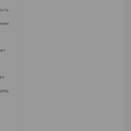
ость
номн
ает
ет
рующ