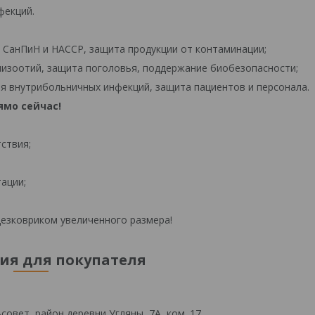
фекций.
СанПиН и HACCP, защита продукции от контаминации;
изоотий, защита поголовья, поддержание биобезопасности;
 внутрибольничных инфекций, защита пациентов и персонала.
ямо сейчас!
ствия;
ации;
дезковриком увеличенного размера!
я для покупателя
овет, район деревни Угляны, 7А, ком. 17