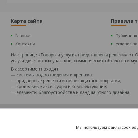
Карта сайта
Правила 
Главная
Публичная
Контакты
Условия в
На странице «Товары и услуги» представлены решения от
услуги для частных участков, коммерческих объектов и м
В ассортимент входят:
— системы водоотведения и дренажа;
— придверные решётки и грязезащитные покрытия;
— кровельные аксессуары и комплектующие;
— элементы благоустройства и ландшафтного дизайна.
Мы используем файлы cookies