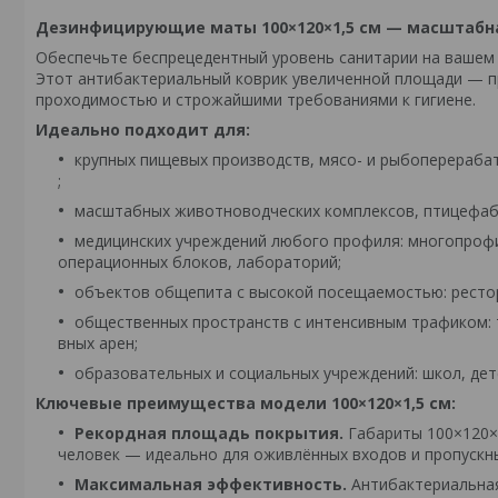
Дезинфицирующие маты 100×120×1,5 см — масштабн
Обеспечьте беспрецедентный уровень санитарии на вашем
Этот антибактериальный коврик увеличенной площади — п
проходимостью и строжайшими требованиями к гигиене.
Идеально подходит для:
крупных пищевых производств, мясо- и рыбоперераба
;
масштабных животноводческих комплексов, птицефабр
медицинских учреждений любого профиля: многопроф
операционных блоков, лабораторий;
объектов общепита с высокой посещаемостью: рестор
общественных пространств с интенсивным трафиком: т
вных арен;
образовательных и социальных учреждений: школ, дет
Ключевые преимущества модели 100×120×1,5 см:
Рекордная площадь покрытия.
Габариты 100×120×
человек — идеально для оживлённых входов и пропускны
Максимальная эффективность.
Антибактериальная