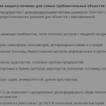
ая защита гигиены для самых требовательных объектов
 предприятии с дезинфицирующими матами размером 100×120×1,
рофессиональное решение для объектов с максимальной
тывающих комбинатов, логистических центров с пищевой проду
ик, свиноферм, конезаводов, ветеринарных клиник и станций;
ильных больниц, перинатальных центров, инфекционных отделе
анов, фуд‑кортов, столовых крупных предприятий;
орговых и бизнес‑центров, аэропортов, вокзалов, гостиниц, сп
ских садов, университетов, домов престарелых.
1,5 см позволяют одновременно дезинфицировать обувь нескол
х пунктов.
 пропитка уничтожает до 99,9 % патогенов, включая бактерии,