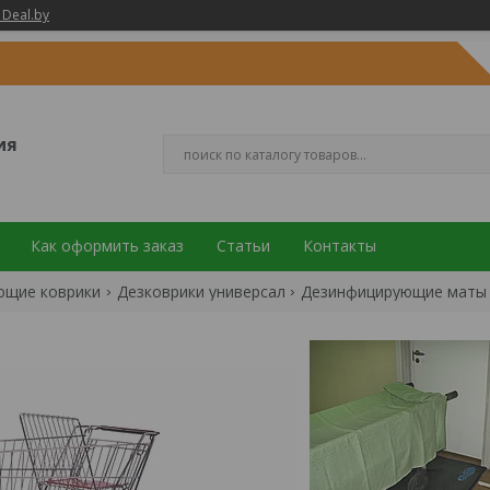
 Deal.by
ия
Как оформить заказ
Статьи
Контакты
ющие коврики
Дезковрики универсал
Дезинфицирующие маты 