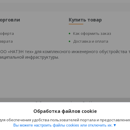
торговли
Купить товар
 оферта
Как оформить заказ
озврата
Доставка и оплата
 ООО «НАТЭН тех» для комплексного инженерного обустройства 
униципальной инфраструктуры.
Сайт создан на платформе Deal.by
Политика обработки файлов cookies
Обработка файлов cookie
ООО «НАТЭН Тех» |
Пожаловаться на контент
Select Language
▼
 для обеспечения удобства пользователей портала и предоставлени
Вы можете настроить файлы cookies или отключить их.