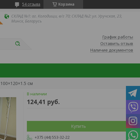
54 отзыва
Корзина
СКЛАД №1: аг. Колодищи, в/г 70; СКЛАД №2: ул. Уручская, 23,
Минск, Беларусь
График работы
Оставить отзыв
Наличие документов
100×120×1.5 см
В наличии
124,41
руб.
Купить
+375 (44) 553-32-22