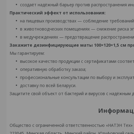
создаёт надёжный барьер против распространения ин
Практический эффект от использования:
на пищевых производствах — соблюдение требований 
в животноводческих помещениях — снижение риска эп
в медучреждениях — предотвращение распространения
Закажите дезинфицирующие маты 100×120×1,5 см пр
Мы гарантируем:
высокое качество продукции с сертификатами соответ
оперативную обработку заказа;
профессиональные консультации по выбору и эксплуат
доставку по всей Беларуси.
Защитите свой объект от бактерий и вирусов с надёжным 
Информаци
Общество с ограниченной ответственностью «НАТЭН Тех»
223045, Минская область, Минский район, Юзуфовский сельс