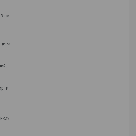
5 см.
кцией
ний,
орти
ьких