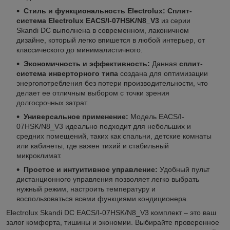
Стиль и функциональность Electrolux:
Сплит-
система Electrolux EACS/I-07HSK/N8_V3
из серии
Skandi DC выполнена в современном, лаконичном
дизайне, который легко впишется в любой интерьер, от
классического до минималистичного.
Экономичность и эффективность:
Данная
сплит-
система инверторного типа
создана для оптимизации
энергопотребления без потери производительности, что
делает ее отличным выбором с точки зрения
долгосрочных затрат.
Универсальное применение:
Модель EACS/I-
07HSK/N8_V3 идеально подходит для небольших и
средних помещений, таких как спальни, детские комнаты
или кабинеты, где важен тихий и стабильный
микроклимат.
Простое и интуитивное управление:
Удобный пульт
дистанционного управления позволяет легко выбрать
нужный режим, настроить температуру и
воспользоваться всеми функциями кондиционера.
Electrolux Skandi DC EACS/I-07HSK/N8_V3 комплект – это ваш
залог комфорта, тишины и экономии. Выбирайте проверенное