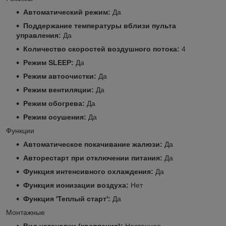
Автоматический режим:
Да
Поддержание температуры вблизи пульта
управления:
Да
Количество скоростей воздушного потока:
4
Режим SLEEP:
Да
Режим автоочистки:
Да
Режим вентиляции:
Да
Режим обогрева:
Да
Режим осушения:
Да
Функции
Автоматическое покачивание жалюзи:
Да
Авторестарт при отключении питания:
Да
Функция интенсивного охлаждения:
Да
Функция ионизации воздуха:
Нет
Функция 'Теплый старт':
Да
Монтажные
Вид установки (крепления):
Настенная