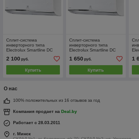
Сплит-система
Сплит-система
Сп
инверторного типа
инверторного типа
инв
Electrolux Smartline DC
Electrolux Smartline DC
Ele
EACS/I-12HSM/N8_V3
EACS/I-07HSM/N8_V3
EA
2 100
1 650
1 
руб.
руб.
комплект
комплект
ком
Купить
Купить
О нас
100% положительных из 16 отзывов за год
Компания продает на
Deal.by
Работает с 28.03.2011
г. Минск
СКЛАД №1: аг. Колодищи, в/г 70; СКЛАД №2: ул. Уручская,