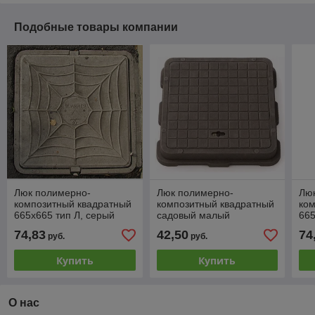
Подобные товары компании
Люк полимерно-
Люк полимерно-
Лю
композитный квадратный
композитный квадратный
ко
665х665 тип Л, серый
садовый малый
665
(А15)
коричневый 460х460 Л
(А1
74,83
42,50
74
руб.
руб.
(А15)
Купить
Купить
О нас