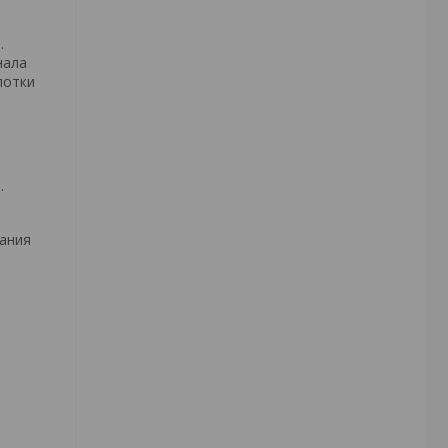
.
нала
лотки
.
ания