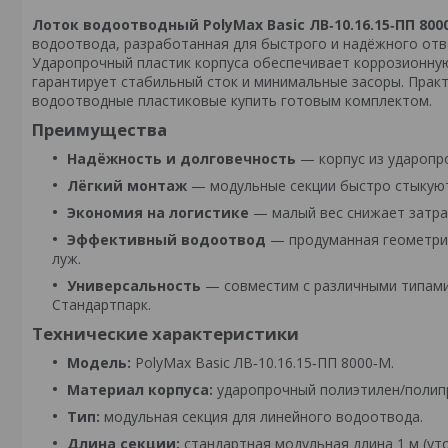
Лоток водоотводный PolyMax Basic ЛВ‑10.16.15‑ПП 80
водоотвода, разработанная для быстрого и надёжного отво
Ударопрочный пластик корпуса обеспечивает коррозионную
гарантирует стабильный сток и минимальные засоры. Практ
водоотводные пластиковые купить готовым комплектом.
Преимущества
Надёжность и долговечность
— корпус из ударопро
Лёгкий монтаж
— модульные секции быстро стыкуютс
Экономия на логистике
— малый вес снижает затра
Эффективный водоотвод
— продуманная геометрия
луж.
Универсальность
— совместим с различными типами 
Стандартпарк.
Технические характеристики
Модель:
PolyMax Basic ЛВ‑10.16.15‑ПП 8000‑М.
Материал корпуса:
ударопрочный полиэтилен/полип
Тип:
модульная секция для линейного водоотвода.
Длина секции:
стандартная модульная длина 1 м (уто