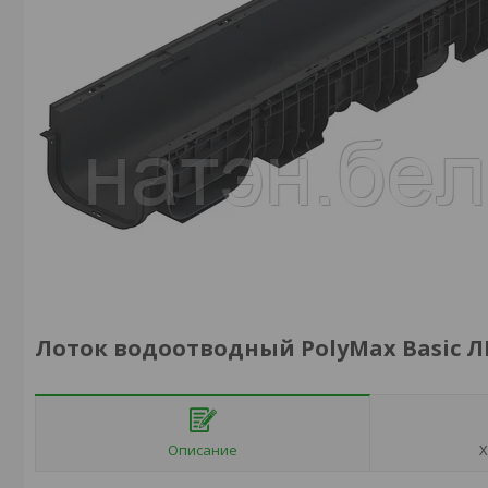
Лоток водоотводный PolyMax Basic ЛВ
Описание
Х