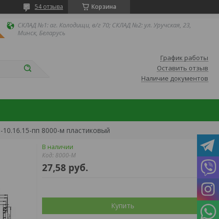
54 отзыва
Корзина
СКЛАД №1: аг. Колодищи, в/г 70; СКЛАД №2: ул. Уручская, 23,
Минск, Беларусь
График работы
Оставить отзыв
Наличие документов
-10.16.15-пп 8000-м пластиковый
В наличии
Код:
8000-М
27,58
руб.
Купить