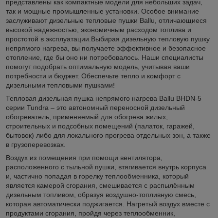
представлены как компактные модели для небольших задач,
так и мощные промышленные установки. Особое внимание
заслуживают дизельные тепловые пушки Ballu, отличающиеся
высокой надежностью, экономичным расходом топлива и
простотой в эксплуатации.Выбирая дизельную тепловую пушку
непрямого нагрева, вы получаете эффективное и безопасное
отопление, где бы оно ни потребовалось. Наши специалисты
помогут подобрать оптимальную модель, учитывая ваши
потребности и бюджет. Обеспечьте тепло и комфорт с
дизельными тепловыми пушками!
Тепловая дизельная пушка непрямого нагрева Ballu BHDN-5
серии Tundra – это автономный переносной дизельный
обогреватель, применяемый для обогрева жилых,
строительных и подсобных помещений (палаток, гаражей,
бытовок) либо для локального прогрева отдельных зон, а также
в грузоперевозках.
Воздух из помещения при помощи вентилятора,
расположенного с тыльной пушки, втягивается внутрь корпуса
и, частично попадая в горелку теплообменника, который
является камерой сгорания, смешивается с распылённым
дизельным топливом, образуя воздушно-топливную смесь,
которая автоматически поджигается. Нагретый воздух вместе с
продуктами сгорания, пройдя через теплообменник,