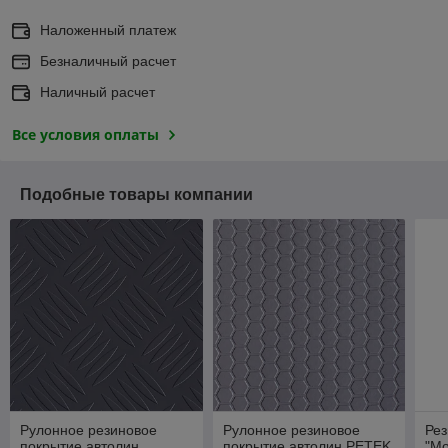
Наложенный платеж
Безналичный расчет
Наличный расчет
Все условия оплаты
Подобные товары компании
Рулонное резиновое
Рулонное резиновое
Рез
покрытие автолин
покрытие автолин PETEK
"Мо