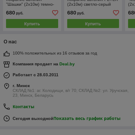
"Шашки" (2х10м) темно-
(2х10м) светло-серый
(2х
серый
680
680
68
руб.
руб.
Купить
Купить
О нас
100% положительных из 16 отзывов за год
Компания продает на
Deal.by
Работает с 28.03.2011
г. Минск
СКЛАД №1: аг. Колодищи, в/г 70; СКЛАД №2: ул. Уручская,
23, Минск, Беларусь
Контакты
Показать весь график работы
Сегодня выходной