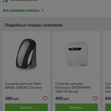
Все условия оплаты
Подобные товары компании
Сушилка для рук Ballu
Cушилка для рук
Cуш
BAHD-1000AS Chrome
Electrolux EHDA/HPW-
Ele
1800 W белая
бе
380
400
60
руб.
руб.
Купить
Купить