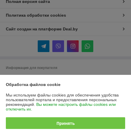
Полная версия сайта
Политика обработки cookies
Сайт создан на платформе Deal.by
Информация для покупателя
Юридическое лицо:
Общество с ограниченной ответственностью
«НАТЭН Тех»
Обработка файлов cookie
223045, Минская область, Минский район, Юзуфовский сельсовет,
район деревни Угляны, 7А, ком. 17
Мы используем файлы cookies для обеспечения удобства
Регистрационный номер ЕГР: 193147591
пользователей портала и предоставления персональных
рекомендаций.
Вы можете настроить файлы cookies или
УНП: 193147591
отключить их.
Регистрационный орган: Минский горисполком
Принять
Дата регистрации компании: 05.10.2018