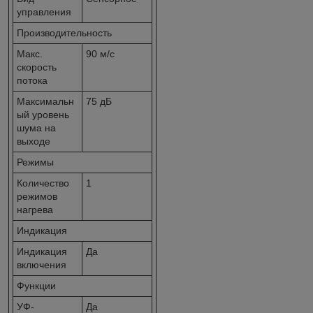
управления
Производительность
Макс.
90 м/с
скорость
потока
Максимальн
75 дБ
ый уровень
шума на
выходе
Режимы
Количество
1
режимов
нагрева
Индикация
Индикация
Да
включения
Функции
УФ-
Да