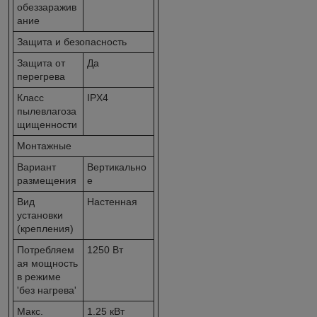
обеззаражив
ание
Защита и безопасность
Защита от
Да
перегрева
Класс
IPX4
пылевлагоза
щищенности
Монтажные
Вариант
Вертикально
размещения
е
Вид
Настенная
установки
(крепления)
Потребляем
1250 Вт
ая мощность
в режиме
'без нагрева'
Макс.
1.25 кВт