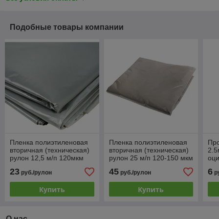
Подобные товары компании
Пленка полиэтиленовая
Пленка полиэтиленовая
Пр
вторичная (техническая)
вторичная (техническая)
2.5
рулон 12,5 м/п 120мкм
рулон 25 м/п 120-150 мкм
оци
кре
23
45
6
руб./рулон
руб./рулон
р
Купить
Купить
О нас