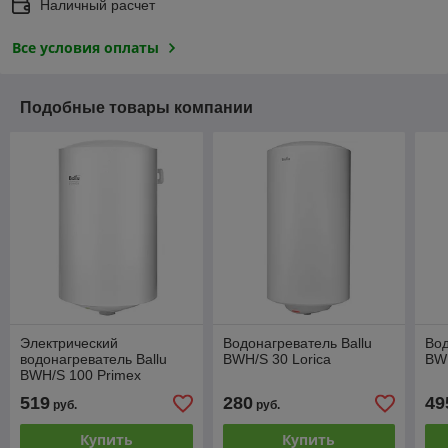
Наличный расчет
Все условия оплаты
Подобные товары компании
Электрический
Водонагреватель Ballu
Вод
водонагреватель Ballu
BWH/S 30 Lorica
BW
BWH/S 100 Primex
519
280
49
руб.
руб.
Купить
Купить