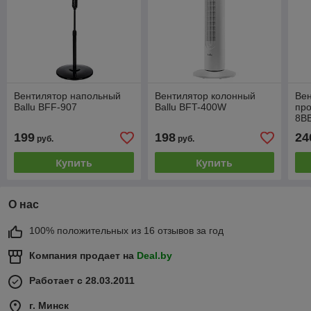
Вентилятор напольный
Вентилятор колонный
Ве
Ballu BFF-907
Ballu BFT-400W
про
8B
199
198
24
руб.
руб.
Купить
Купить
О нас
100% положительных из 16 отзывов за год
Компания продает на
Deal.by
Работает с 28.03.2011
г. Минск