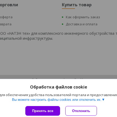
торговли
Купить товар
 оферта
Как оформить заказ
озврата
Доставка и оплата
 ООО «НАТЭН тех» для комплексного инженерного обустройства 
униципальной инфраструктуры.
Сайт создан на платформе Deal.by
Политика обработки файлов cookies
Обработка файлов cookie
ООО «НАТЭН Тех» |
Пожаловаться на контент
Select Language
▼
 для обеспечения удобства пользователей портала и предоставлени
Вы можете настроить файлы cookies или отключить их.
Принять все
Отклонить