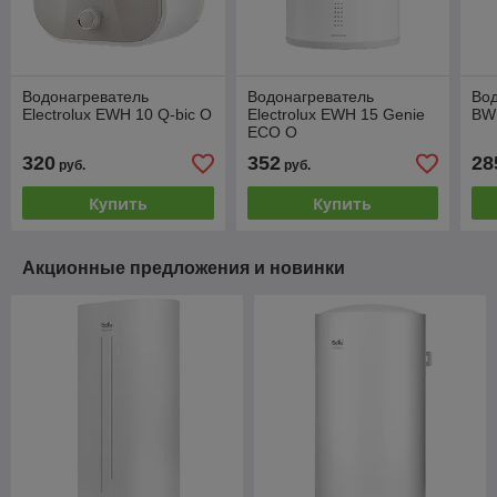
Водонагреватель
Водонагреватель
Вод
Electrolux EWH 10 Q-bic O
Electrolux EWH 15 Genie
BWH
ECO O
320
352
28
руб.
руб.
Купить
Купить
Акционные предложения и новинки