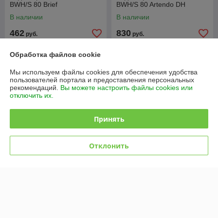
BWH/S 80 Brief
BWH/S 80 Artendo DH
В наличии
В наличии
462
830
руб.
руб.
Купить
Купить
Обработка файлов cookie
Мы используем файлы cookies для обеспечения удобства
пользователей портала и предоставления персональных
рекомендаций.
Вы можете настроить файлы cookies или
отключить их.
Принять
Отклонить
Водонагреватель Ballu
BWH/S 80 Lorica
В наличии
340