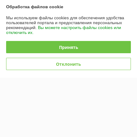
Купить
Купить
Обработка файлов cookie
Мы используем файлы cookies для обеспечения удобства
пользователей портала и предоставления персональных
рекомендаций.
Вы можете настроить файлы cookies или
отключить их.
Принять
Отклонить
Водонагреватель Ballu
Водонагреватель Ballu
BWH/S 50 Primex
BWH/S 50 Brief
В наличии
В наличии
354
372
руб.
руб.
Купить
Купить
Показать ещё