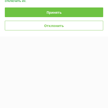
отключить их.
Полная версия сайта
Принять
Политика обработки cookies
Отклонить
Сайт создан на платформе Deal.by
Информация для покупателя
Юридическое лицо:
Общество с ограниченной ответственностью
«НАТЭН Тех»
223045, Минская область, Минский район, Юзуфовский сельсовет,
район деревни Угляны, 7А, ком. 17
Регистрационный номер ЕГР: 193147591
УНП: 193147591
Регистрационный орган: Минский горисполком