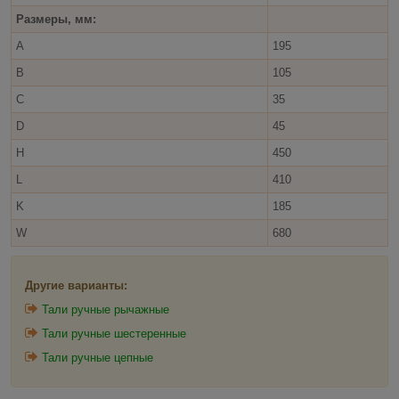
Размеры, мм:
А
195
B
105
C
35
D
45
H
450
L
410
K
185
W
680
Другие варианты:
Тали ручные рычажные
Тали ручные шестеренные
Тали ручные цепные