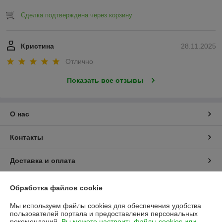
Сделка подтверждена через корзину
Кристина
28.11.2025
Отлично
Показать все отзывы
О нас
Контакты
Доставка и оплата
График работы
Обработка файлов cookie
Мы используем файлы cookies для обеспечения удобства
Полная версия сайта
пользователей портала и предоставления персональных
рекомендаций.
Вы можете настроить файлы cookies или