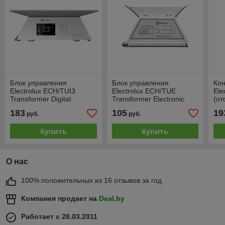
Блок управления
Блок управления
Кон
Electrolux ECH/TUI3
Electrolux ECH/TUE
Ele
Transformer Digital
Transformer Electronic
(от
Inverter
183
105
19
руб.
руб.
Купить
Купить
О нас
100% положительных из 16 отзывов за год
Компания продает на
Deal.by
Работает с 28.03.2011