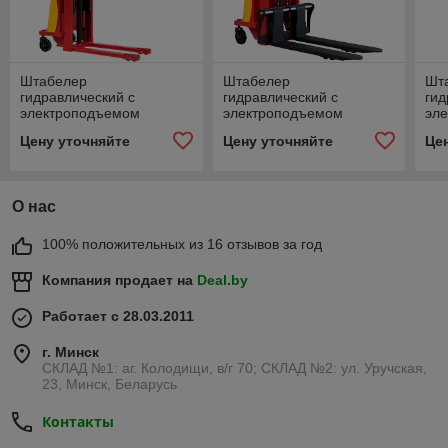
Штабелер
Штабелер
Шт
гидравлический с
гидравлический с
гид
электроподъемом
электроподъемом
эл
Shtapler JC-BDD 1Т х 2М
Shtapler JC-BDD 1Т х
Sht
Цену уточняйте
Цену уточняйте
Це
1.6М
3.
О нас
100% положительных из 16 отзывов за год
Компания продает на
Deal.by
Работает с 28.03.2011
г. Минск
СКЛАД №1: аг. Колодищи, в/г 70; СКЛАД №2: ул. Уручская,
23, Минск, Беларусь
Контакты