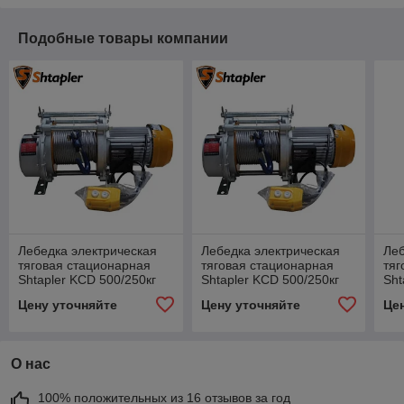
Подобные товары компании
Лебедка электрическая
Лебедка электрическая
Леб
тяговая стационарная
тяговая стационарная
тяг
Shtapler KCD 500/250кг
Shtapler KCD 500/250кг
Sht
30/60м 380В
30/60м 220В
35/
Цену уточняйте
Цену уточняйте
Це
О нас
100% положительных из 16 отзывов за год