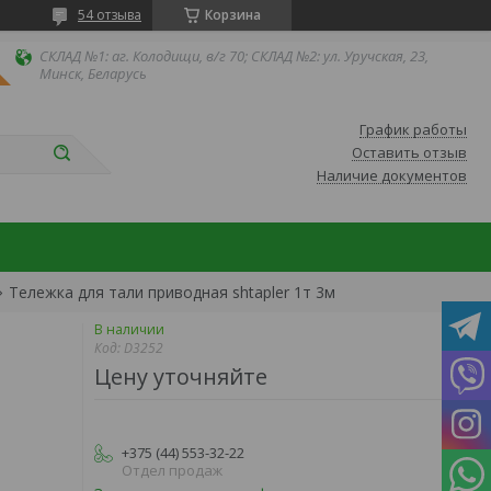
54 отзыва
Корзина
СКЛАД №1: аг. Колодищи, в/г 70; СКЛАД №2: ул. Уручская, 23,
Минск, Беларусь
График работы
Оставить отзыв
Наличие документов
Тележка для тали приводная shtapler 1т 3м
В наличии
Код:
D3252
Цену уточняйте
+375 (44) 553-32-22
Отдел продаж