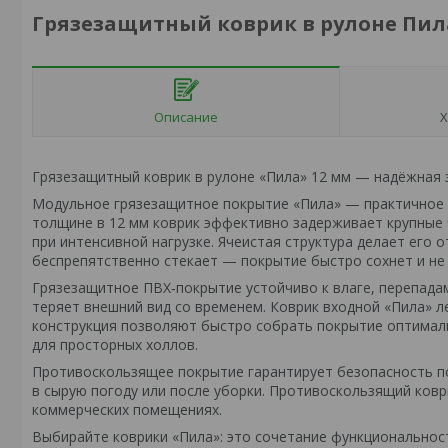
Грязезащитный коврик в рулоне Пил
Описание
Х
Грязезащитный коврик в рулоне «Пила» 12 мм — надёжная за
Модульное грязезащитное покрытие «Пила» — практичное 
толщине в 12 мм коврик эффективно задерживает крупные 
при интенсивной нагрузке. Ячеистая структура делает его 
беспрепятственно стекает — покрытие быстро сохнет и не 
Грязезащитное ПВХ‑покрытие устойчиво к влаге, перепада
теряет внешний вид со временем. Коврик входной «Пила» 
конструкция позволяют быстро собрать покрытие оптималь
для просторных холлов.
Противоскользящее покрытие гарантирует безопасность по
в сырую погоду или после уборки. Противоскользящий ков
коммерческих помещениях.
Выбирайте коврики «Пила»: это сочетание функциональност