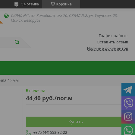
54 отзыва
Корзина
СКЛАД №1: аг. Колодищи, в/г 70; СКЛАД №2: ул. Уручская, 23,
Минск, Беларусь
График работы
Оставить отзыв
Наличие документов
пила 12мм
В наличии
44,40
руб.
/пог.м
Купить
+375 (44) 553-32-22