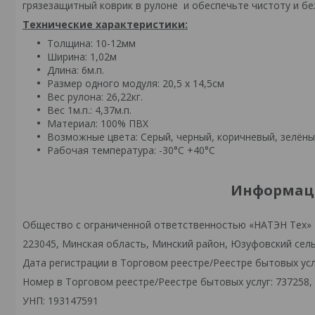
грязезащитный коврик в рулоне и обеспечьте чистоту и бе
Технические характеристики:
Толщина: 10-12мм
Ширина: 1,02м
Длина: 6м.п.
Размер одного модуля: 20,5 х 14,5см
Вес рулона: 26,22кг.
Вес 1м.п.: 4,37м.п.
Материал: 100% ПВХ
Возможные цвета: Серый, черный, коричневый, зелёны
Рабочая температура: -30°С +40°С
Информаци
Общество с ограниченной ответственностью «НАТЭН Тех»
223045, Минская область, Минский район, Юзуфовский сельс
Дата регистрации в Торговом реестре/Реестре бытовых услу
Номер в Торговом реестре/Реестре бытовых услуг: 737258,
УНП: 193147591