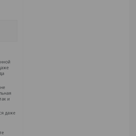
енной
даже
да
 не
льная
так и
ся даже
те