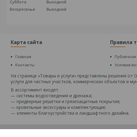
Суббота
Выходной
Воскресенье
Выходной
Карта сайта
Правила 
Главная
Публичная
Контакты
Условия в
На странице «Товары и услуги» представлены решения от
услуги для частных участков, коммерческих объектов и м
В ассортимент входят:
— системы водоотведения и дренажа;
— придверные решётки и грязезащитные покрытия;
— кровельные аксессуары и комплектующие;
— элементы благоустройства и ландшафтного дизайна.