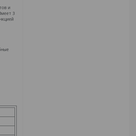
тов и
Имеет 3
нкцией
бные