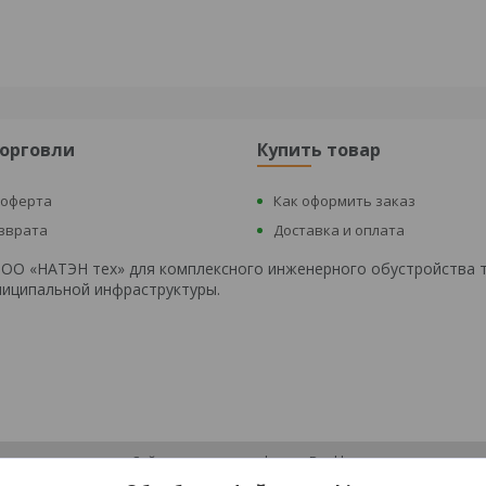
торговли
Купить товар
 оферта
Как оформить заказ
озврата
Доставка и оплата
 ООО «НАТЭН тех» для комплексного инженерного обустройства 
униципальной инфраструктуры.
Сайт создан на платформе Deal.by
Политика обработки файлов cookies