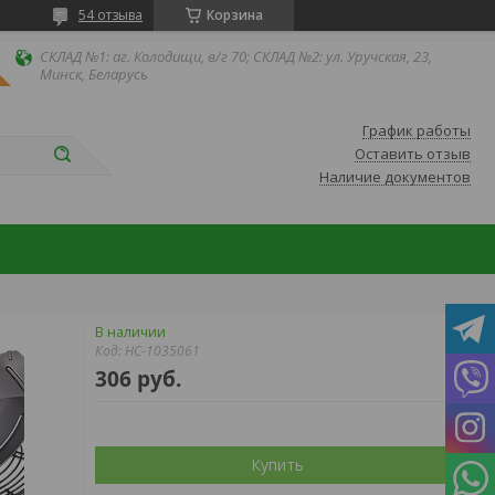
54 отзыва
Корзина
СКЛАД №1: аг. Колодищи, в/г 70; СКЛАД №2: ул. Уручская, 23,
Минск, Беларусь
График работы
Оставить отзыв
Наличие документов
В наличии
Код:
НС-1035061
306
руб.
Купить