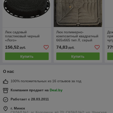
Люк садовый
Люк полимерно-
До
пластиковый черный
композитный квадратный
пря
«Лого»
665х665 тип Л, серый
чуг
(А15)
156,52
74,83
77
руб.
руб.
Купить
Купить
О нас
100% положительных из 16 отзывов за год
Компания продает на
Deal.by
Работает с 28.03.2011
г. Минск
СКЛАД №1: аг. Колодищи, в/г 70; СКЛАД №2: ул. Уручская,