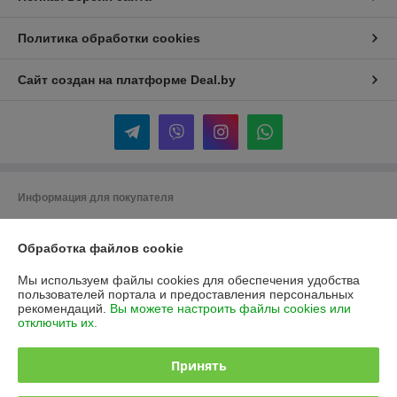
Политика обработки cookies
Сайт создан на платформе Deal.by
Информация для покупателя
Юридическое лицо:
Общество с ограниченной ответственностью
«НАТЭН Тех»
Обработка файлов cookie
223045, Минская область, Минский район, Юзуфовский сельсовет,
район деревни Угляны, 7А, ком. 17
Мы используем файлы cookies для обеспечения удобства
Регистрационный номер ЕГР: 193147591
пользователей портала и предоставления персональных
рекомендаций.
Вы можете настроить файлы cookies или
УНП: 193147591
отключить их.
Регистрационный орган: Минский горисполком
Принять
Дата регистрации компании: 05.10.2018