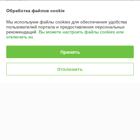
Контакты
Обработка файлов cookie
Доставка и оплата
Мы используем файлы cookies для обеспечения удобства
пользователей портала и предоставления персональных
График работы
рекомендаций.
Вы можете настроить файлы cookies или
отключить их.
Полная версия сайта
Принять
Политика обработки cookies
Отклонить
Сайт создан на платформе Deal.by
Информация для покупателя
Юридическое лицо:
Общество с ограниченной ответственностью
«НАТЭН Тех»
223045, Минская область, Минский район, Юзуфовский сельсовет,
район деревни Угляны, 7А, ком. 17