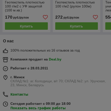
Геотекстиль плотностью
Геотекстиль плотностью
Тен
100 г/м2 с УФ защитой
100 г/м2 (рулон 100м)
уни
(100 м.кв.)
люв
10х
170
272
55
руб./рулон
руб./рулон
Купить
Купить
О нас
100% положительных из 16 отзывов за год
Компания продает на
Deal.by
Работает с 28.03.2011
г. Минск
СКЛАД №1: аг. Колодищи, в/г 70; СКЛАД №2: ул. Уручская,
23, Минск, Беларусь
Контакты
Сегодня работает с 09:00 до 18:00
Показать весь график работы