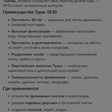
Тайпар
, который сохраняет свои свойства долгие годы, —
SF20 станет оптимальным выбором.
Преимущества Typar SF20
Плотность 68 г/м²
— идеальна для лёгких дренажных
и ландшафтных задач.
Высокая фильтрация
— эффективно пропускает
воду, предотвращая заиливание.
Прочность и долговечность
— материал не рвётся,
не гниёт, устойчив к влаге и морозам.
Разделение слоёв
— предотвращает смешивание
песка, щебня и грунта.
Европейское качество Typar
— стабильные
характеристики и длительный срок службы.
Универсальность применения
— газоны, дорожки,
клумбы, дренаж, септики, ландшафт.
Где применяется
устройство
дренажных систем
и водоотводов
укладка
садовых дорожек
и тротуарной плитки
создание
газонов
, клумб, грядок