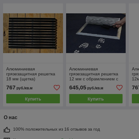
Алюминиевая
Алюминиевая
Ал
грязезащитная решетка
грязезащитная решетка
гря
18 мм (щетка)
12 мм с обрамлением с
12м
чистящей вставкой
767
645,05
76
руб./кв.м
руб./кв.м
(щетка-ворс)
Купить
Купить
О нас
100% положительных из 16 отзывов за год